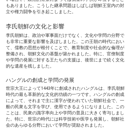
もありました。こうした継承問題はしばしば朝鮮王室内の対
立や権力闘争を引き起こしました。
李氏朝鮮の文化と影響
李氏朝鮮は、政治や軍事面だけでなく、文化や学問の分野で
も非常に重要な影響を及ぼしました。この王朝の時代におい
て、儒教の思想が根付くことで、教育制度や社会的な倫理が
整備され、朝鮮文化の基盤が築かれました。特に、官僚制度
や学問の発展に対する王たちの支援は、後世にまで続く文化
的な遺産を残しました。
ハングルの創成と学問の発展
世宗大王によって1443年に創成されたハングルは、李氏朝鮮
時代の最も革新的な文化的功績の一つです。ハングルの創成
によって、それまで主に漢字が使われていた朝鮮社会で、一
般の民衆も文字を学び、使用できるようになりました。この
ことは、民衆の識字率向上や学問の普及に大きく寄与しまし
た。特に、世宗の時代には科学技術や医学も発展し、朝鮮社
会のあらゆる分野において学問が奨励されました。