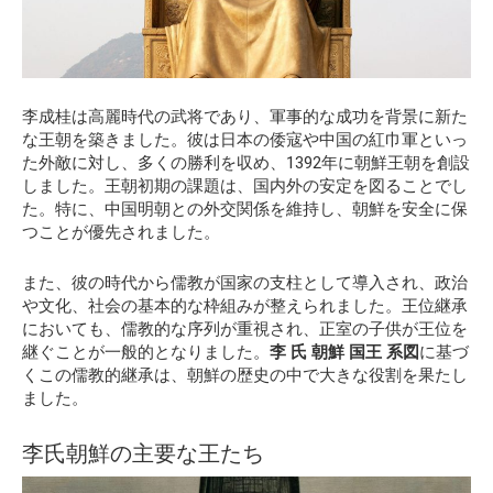
李成桂は高麗時代の武将であり、軍事的な成功を背景に新た
な王朝を築きました。彼は日本の倭寇や中国の紅巾軍といっ
た外敵に対し、多くの勝利を収め、1392年に朝鮮王朝を創設
しました。王朝初期の課題は、国内外の安定を図ることでし
た。特に、中国明朝との外交関係を維持し、朝鮮を安全に保
つことが優先されました。
また、彼の時代から儒教が国家の支柱として導入され、政治
や文化、社会の基本的な枠組みが整えられました。王位継承
においても、儒教的な序列が重視され、正室の子供が王位を
継ぐことが一般的となりました。
李 氏 朝鮮 国王 系図
に基づ
くこの儒教的継承は、朝鮮の歴史の中で大きな役割を果たし
ました。
李氏朝鮮の主要な王たち