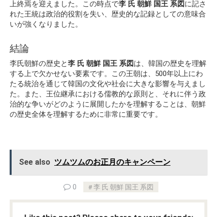
上終焉を迎えました。この時点で
李 氏 朝鮮 国王 系図
に記さ
れた王統は政治的役割を失い、歴史的な記録としての意味合
いが強くなりました。
結論
李氏朝鮮の歴史と
李 氏 朝鮮 国王 系図
は、韓国の歴史を理解
する上で欠かせない要素です。この王朝は、500年以上にわ
たる統治を通じて韓国の文化や社会に大きな影響を与えまし
た。また、王位継承における儒教的な原則と、それに伴う政
治的な争いがどのように展開したかを理解することは、朝鮮
の歴史全体を理解するために非常に重要です。
See also
ツムツムのお正月のキャンペーン
0
李 氏 朝鮮 国王 系図