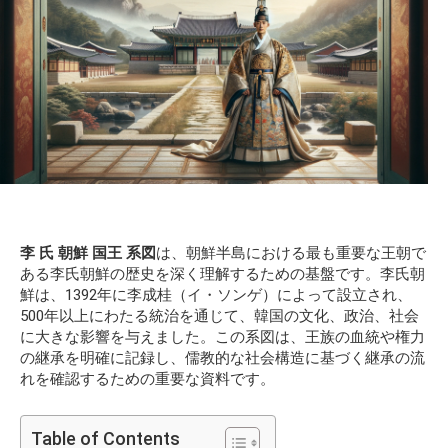
李 氏 朝鮮 国王 系図
は、朝鮮半島における最も重要な王朝で
ある李氏朝鮮の歴史を深く理解するための基盤です。李氏朝
鮮は、1392年に李成桂（イ・ソンゲ）によって設立され、
500年以上にわたる統治を通じて、韓国の文化、政治、社会
に大きな影響を与えました。この系図は、王族の血統や権力
の継承を明確に記録し、儒教的な社会構造に基づく継承の流
れを確認するための重要な資料です。
Table of Contents