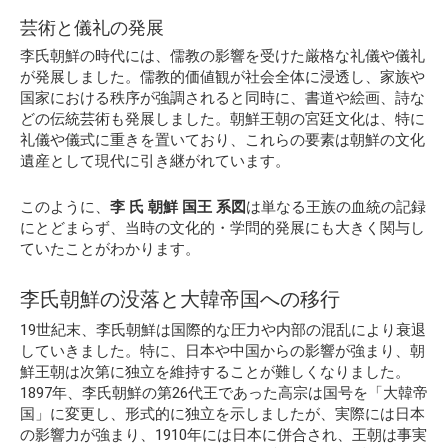
芸術と儀礼の発展
李氏朝鮮の時代には、儒教の影響を受けた厳格な礼儀や儀礼
が発展しました。儒教的価値観が社会全体に浸透し、家族や
国家における秩序が強調されると同時に、書道や絵画、詩な
どの伝統芸術も発展しました。朝鮮王朝の宮廷文化は、特に
礼儀や儀式に重きを置いており、これらの要素は朝鮮の文化
遺産として現代に引き継がれています。
このように、
李 氏 朝鮮 国王 系図
は単なる王族の血統の記録
にとどまらず、当時の文化的・学問的発展にも大きく関与し
ていたことがわかります。
李氏朝鮮の没落と大韓帝国への移行
19世紀末、李氏朝鮮は国際的な圧力や内部の混乱により衰退
していきました。特に、日本や中国からの影響が強まり、朝
鮮王朝は次第に独立を維持することが難しくなりました。
1897年、李氏朝鮮の第26代王であった高宗は国号を「大韓帝
国」に変更し、形式的に独立を示しましたが、実際には日本
の影響力が強まり、1910年には日本に併合され、王朝は事実