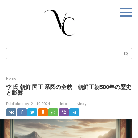
Skip
to
content
Search:
Home
李 氏 朝鮮 国王 系図の全貌：朝鮮王朝500年の歴史
と影響
Published by:
21.10.2024
Info
vinay