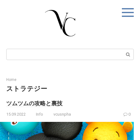
Skip
to
content
Search:
Home
ストラテジー
ツムツムの攻略と裏技
15.09.2022
Info
vcusnpha
0