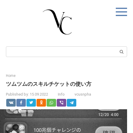
Skip
to
content
Search:
Home
ツムツムのスキルチケットの使い方
Published by:
15.09.2022
Info
vcusnpha