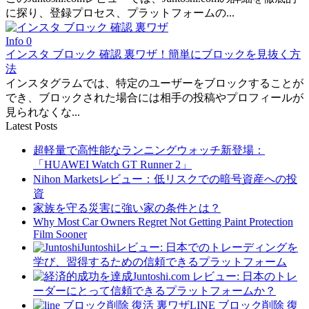
に探り、登録プロセス、プラットフォームの...
Info
0
インスタ ブロック 確認 裏ワザ！簡単にブロックを見抜く方
法
インスタグラムでは、特定のユーザーをブロックすることが
でき、ブロックされた場合には相手の投稿やプロフィールが
見られなくな...
Latest Posts
超軽量で高性能なランニングウォッチ新登場：
「HUAWEI Watch GT Runner 2」
Nihon Marketsレビュー：低リスクでの暗号資産への投
資
家族を守る災害に強い家の条件とは？
Why Most Car Owners Regret Not Getting Paint Protection
Film Sooner
Juntoshiレビュー: 日本でのトレーディングを
学び、習得するための信頼できるプラットフォーム
Juntoshi.com レビュー: 日本のトレ
ーダーにとって信頼できるプラットフォームか？
LINE ブロック削除 復