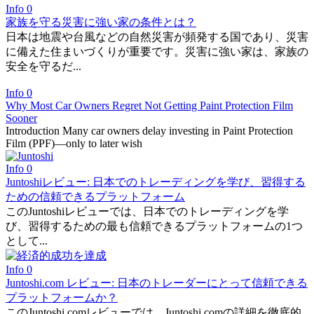
Info
0
家族を守る災害に強い家の条件とは？
日本は地震や台風などの自然災害が頻発する国であり、災害
に備えた住まいづくりが重要です。災害に強い家は、家族の
安全を守るだ...
Info
0
Why Most Car Owners Regret Not Getting Paint Protection Film
Sooner
Introduction Many car owners delay investing in Paint Protection
Film (PPF)—only to later wish
Info
0
Juntoshiレビュー: 日本でのトレーディングを学び、習得する
ための信頼できるプラットフォーム
このJuntoshiレビューでは、日本でのトレーディングを学
び、習得するための最も信頼できるプラットフォームの1つ
として...
Info
0
Juntoshi.com レビュー: 日本のトレーダーにとって信頼できる
プラットフォームか？
このJuntoshi.comレビューでは、Juntoshi.comの詳細を徹底的