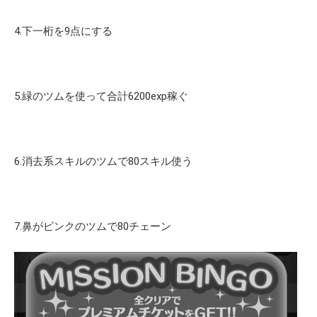
4.下一桁を9点にする
5.緑のツムを使って合計6200exp稼ぐ
6.消去系スキルのツムで80スキル使う
7.鼻がピンクのツムで80チェーン