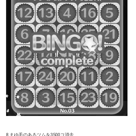
8.まゆ毛のあるツムを3500コ消去