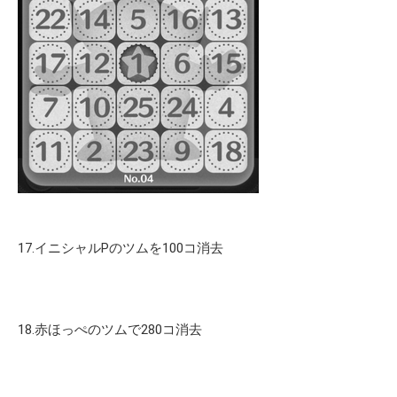
17.イニシャルPのツムを100コ消去
18.赤ほっぺのツムで280コ消去