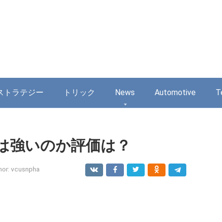
ストラテジー
トリック
News
Automotive
T
は強いのか評価は？
hor:
vcusnpha