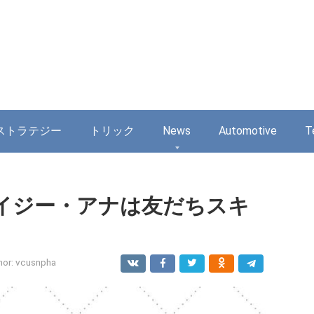
ストラテジー
トリック
News
Automotive
T
イジー・アナは友だちスキ
hor:
vcusnpha