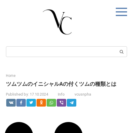
Skip
to
content
Search:
Home
ツムツムのイニシャルAの付くツムの種類とは
Published by:
17.10.2024
Info
vcusnpha