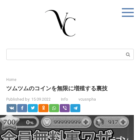
Skip
to
content
Search:
Home
ツムツムのコインを無限に増殖する裏技
Published by:
15.09.2022
Info
vcusnpha