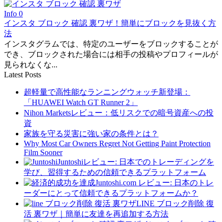
Info
0
インスタ ブロック 確認 裏ワザ！簡単にブロックを見抜く方
法
インスタグラムでは、特定のユーザーをブロックすることが
でき、ブロックされた場合には相手の投稿やプロフィールが
見られなくな...
Latest Posts
超軽量で高性能なランニングウォッチ新登場：
「HUAWEI Watch GT Runner 2」
Nihon Marketsレビュー：低リスクでの暗号資産への投
資
家族を守る災害に強い家の条件とは？
Why Most Car Owners Regret Not Getting Paint Protection
Film Sooner
Juntoshiレビュー: 日本でのトレーディングを
学び、習得するための信頼できるプラットフォーム
Juntoshi.com レビュー: 日本のトレ
ーダーにとって信頼できるプラットフォームか？
LINE ブロック削除 復
活 裏ワザ｜簡単に友達を再追加する方法