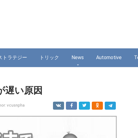
ストラテジー
トリック
News
Automotive
T
が遅い原因
hor:
vcusnpha