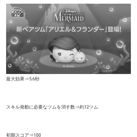
最大効果⇒5.6秒
スキル発動に必要なツムを消す数⇒約12ツム
初期スコア⇒100