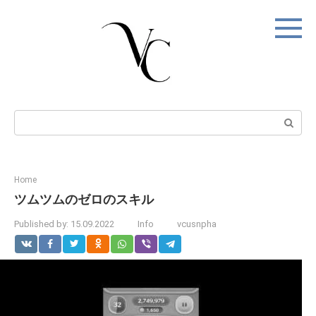
Skip
to
content
Search:
Home
ツムツムのゼロのスキル
Published by:
15.09.2022
Info
vcusnpha