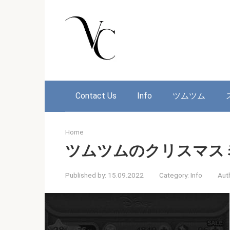
Skip
to
content
Contact Us
Info
ツムツム
Home
ツムツムのクリスマス
Published by:
15.09.2022
Category:
Info
Aut