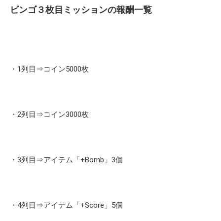
ビンゴ３枚目ミッションの報酬一覧
・1列目⇒コイン5000枚
・2列目⇒コイン3000枚
・3列目⇒アイテム「+Bomb」3個
・4列目⇒アイテム「+Score」5個