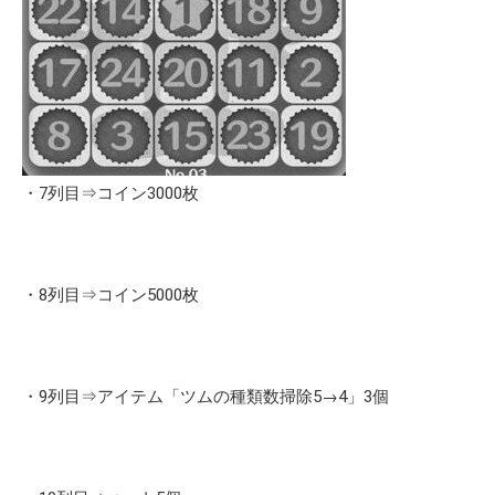
・7列目⇒コイン3000枚
・8列目⇒コイン5000枚
・9列目⇒アイテム「ツムの種類数掃除5→4」3個