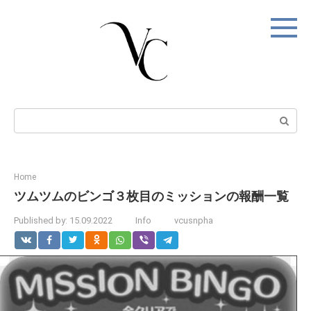
Skip
to
content
Search:
Home
ツムツムのビンゴ３枚目のミッションの報酬一覧
Published by:
15.09.2022
Info
vcusnpha