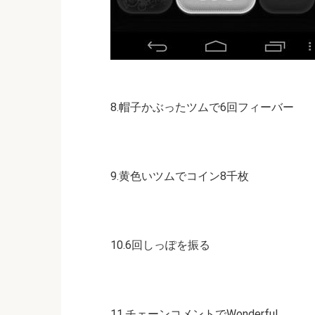
8.帽子かぶったツムで6回フィーバー
9.黄色いツムでコイン8千枚
10.6回しっぽを振る
11.チェーンコメントでWonderful