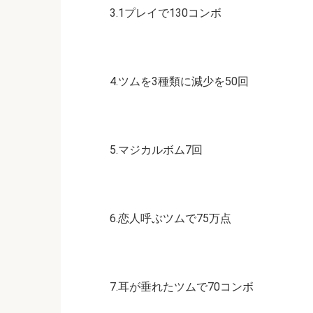
3.1プレイで130コンボ
4.ツムを3種類に減少を50回
5.マジカルボム7回
6.恋人呼ぶツムで75万点
7.耳が垂れたツムで70コンボ