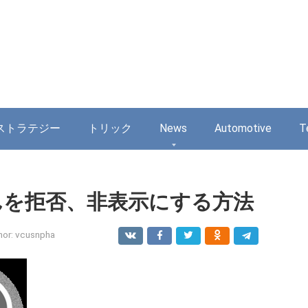
ストラテジー
トリック
News
Automotive
T
さんを拒否、非表示にする方法
hor:
vcusnpha