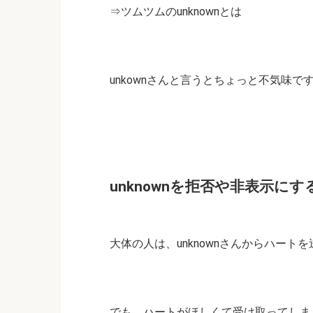
⇒
ツムツムのunknownとは
unkownさんと言うとちょっと不気味で
unknownを拒否や非表示にす
大体の人は、unknownさんからハー
でも、ハートがほしくて受け取ってしま