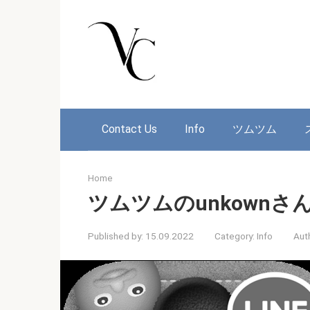
Skip
to
content
Contact Us
Info
ツムツム
Home
ツムツムのunkown
Published by:
15.09.2022
Category:
Info
Aut