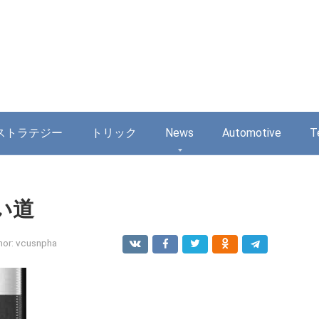
ストラテジー
トリック
News
Automotive
T
い道
hor:
vcusnpha